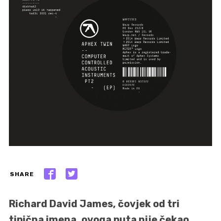
SHARE
Richard David James, čovjek od tri
tipična imena, ovoga puta nije čekao