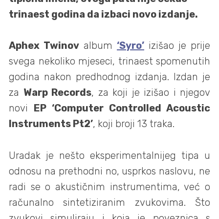
trinaest godina da izbaci novo izdanje.
Aphex Twinov
album
‘Syro’
izišao je prije
svega nekoliko mjeseci, trinaest spomenutih
godina nakon predhodnog izdanja. Izdan je
za
Warp Records
, za koji je izišao i njegov
novi
EP ‘Computer Controlled Acoustic
Instruments Pt2’
, koji broji 13 traka.
Uradak je nešto eksperimentalnijeg tipa u
odnosu na prethodni no, usprkos naslovu, ne
radi se o akustičnim instrumentima, već o
računalno sintetiziranim zvukovima. Što
zvukovi simuliraju i koja je poveznica s