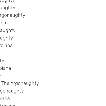
naughty
naughty
 Argonaughty
ana
naughty
aughty
rbiana
ty
biana
y
t, The Argonaughty
Argonaughty
biana