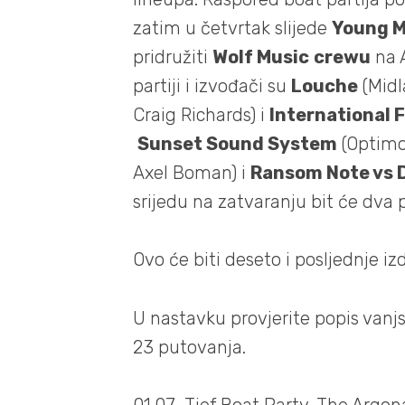
zatim u četvrtak slijede
Young 
pridružiti
Wolf Music
crewu
na A
partiji i izvođači su
Louche
(Midl
Craig Richards) i
International F
Sunset Sound System
(Optimo,
Axel Boman) i
Ransom Note vs 
srijedu na zatvaranju bit će dva
Ovo će biti deseto i posljednje i
U nastavku provjerite popis vanjs
23 putovanja.