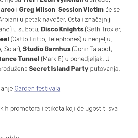
Marco
i
Greg Wilson
.
Session Victim
će se
rbiani u petak navečer. Ostali značajniji
and) u subotu,
Disco Knights
(Seth Troxler,
eel
(Gatto Fritto, Telephones) u nedjelju,
 Solar),
Studio Barnhus
(John Talabot,
Dance Tunnel
(Mark E) u ponedjeljak. U
 produžena
Secret Island Party
putovanja.
zdanje
Garden festivala
.
kih promotora i etiketa koji će ugostiti sva