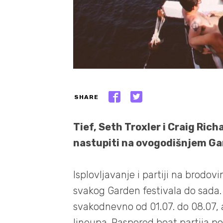
SHARE
Tief, Seth Troxler i Craig Ric
nastupiti na ovogodišnjem Ga
Isplovljavanje i partiji na brodo
svakog Garden festivala do sada. 
svakodnevno od 01.07. do 08.07, 
lineupa. Raspored boat partija po