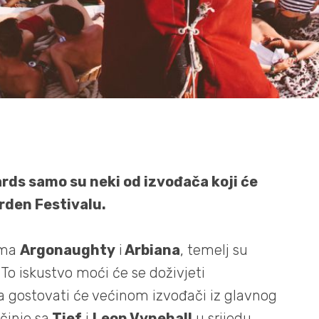
hards samo su neki od izvođača koji će
rden Festivalu.
vima
Argonaughty
i
Arbiana
, temelj su
To iskustvo moći će se doživjeti
a gostovati će većinom izvođači iz glavnog
činje sa
Tief
i
Leon Vynehall
u srijedu,