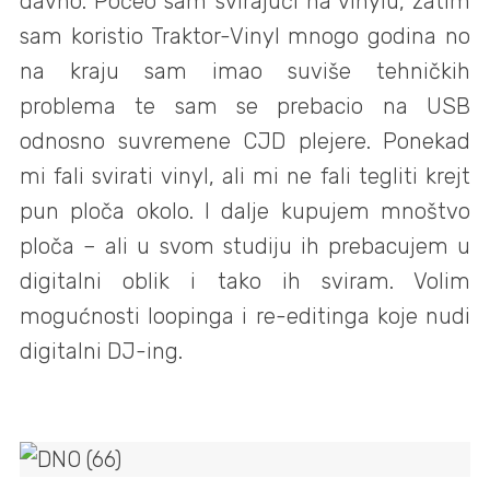
davno. Počeo sam svirajući na vinylu, zatim
sam koristio Traktor-Vinyl mnogo godina no
na kraju sam imao suviše tehničkih
problema te sam se prebacio na USB
odnosno suvremene CJD plejere. Ponekad
mi fali svirati vinyl, ali mi ne fali tegliti krejt
pun ploča okolo. I dalje kupujem mnoštvo
ploča – ali u svom studiju ih prebacujem u
digitalni oblik i tako ih sviram. Volim
mogućnosti loopinga i re-editinga koje nudi
digitalni DJ-ing.