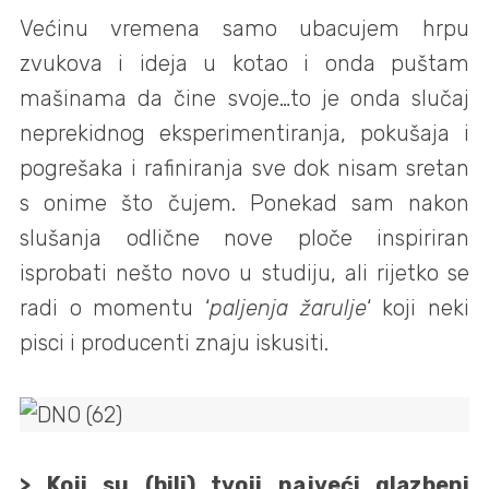
Većinu vremena samo ubacujem hrpu
zvukova i ideja u kotao i onda puštam
mašinama da čine svoje…to je onda slučaj
neprekidnog eksperimentiranja, pokušaja i
pogrešaka i rafiniranja sve dok nisam sretan
s onime što čujem. Ponekad sam nakon
slušanja odlične nove ploče inspiriran
isprobati nešto novo u studiju, ali rijetko se
radi o momentu ‘
paljenja žarulje
‘ koji neki
pisci i producenti znaju iskusiti.
> Koji su (bili) tvoji najveći glazbeni