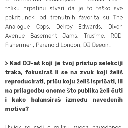
toliku hrpetinu stvari da je to teško sve
pokriti…neki od trenutnih favorita su The
Analogue Cops, Delroy Edwards, Dixon
Avenue Basement Jams, Trus’me, ROD,
Fishermen, Paranoid London, DJ Deeon…
> Kad DJ-aš koji je tvoj pristup selekciji
traka, fokusiraš li se na zvuk koji želiš
reproducirati, priču koju želiš ispričati, ili
na prilagodbu onome što publika želi čuti
i kako balansiraš između navedenih
motiva?
Uvijek se radi o miksu svega navedenog.