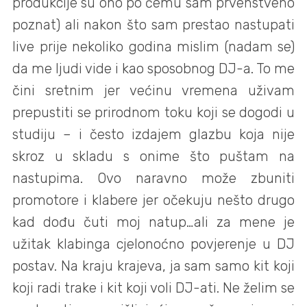
produkcije su ono po čemu sam prvenstveno
poznat) ali nakon što sam prestao nastupati
live prije nekoliko godina mislim (nadam se)
da me ljudi vide i kao sposobnog DJ-a. To me
čini sretnim jer većinu vremena uživam
prepustiti se prirodnom toku koji se dogodi u
studiju – i često izdajem glazbu koja nije
skroz u skladu s onime što puštam na
nastupima. Ovo naravno može zbuniti
promotore i klabere jer očekuju nešto drugo
kad dođu čuti moj natup…ali za mene je
užitak klabinga cjelonoćno povjerenje u DJ
postav. Na kraju krajeva, ja sam samo kit koji
koji radi trake i kit koji voli DJ-ati. Ne želim se