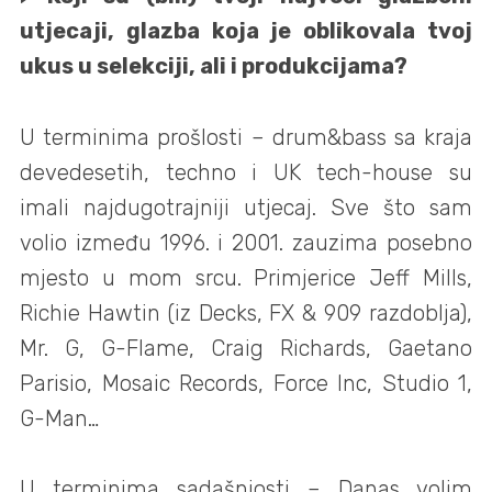
utjecaji, glazba koja je oblikovala tvoj
ukus u selekciji, ali i produkcijama?
U terminima prošlosti – drum&bass sa kraja
devedesetih, techno i UK tech-house su
imali najdugotrajniji utjecaj. Sve što sam
volio između 1996. i 2001. zauzima posebno
mjesto u mom srcu. Primjerice Jeff Mills,
Richie Hawtin (iz Decks, FX & 909 razdoblja),
Mr. G, G-Flame, Craig Richards, Gaetano
Parisio, Mosaic Records, Force Inc, Studio 1,
G-Man…
U terminima sadašnjosti – Danas volim