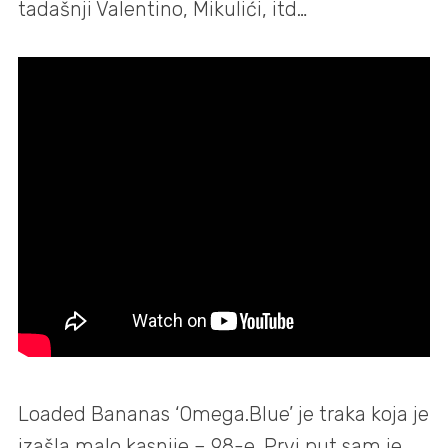
tadašnji Valentino, Mikulići, itd…
Loaded Bananas ‘Omega.Blue’ je traka koja je
izašla malo kasnije – 98-e. Prvi put sam je