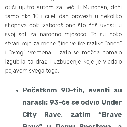
otići ujutro autom za Beč ili Munchen, doći
tamo oko 10 i cijeli dan provesti u nekoliko
shopova dok izabereš ono što ćeš uvesti u
svoj set za naredne mjesece. To su neke
stvari koje za mene čine velike razlike “onog”
i “ovog” vremena, i zato se možda pomalo
izgubila ta draž i uzbuđenje koje je vladalo
pojavom svega toga.
Početkom 90-tih, eventi su
narasli: 93-će se odvio Under
City Rave, zatim “Brave
Rave” u Domu Sportova, a