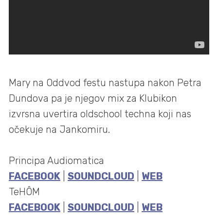
Mary na Oddvod festu nastupa
nakon Petra
Dundova pa je njegov
mix za Klubikon
izvrsna uvertira oldschool techna koji nas
očekuje na Jankomiru.
Principa Audiomatica
FACEBOOK
|
SOUNDCLOUD
|
WEB
TeHÔM
FACEBOOK
|
SOUNDCLOUD
|
WEB