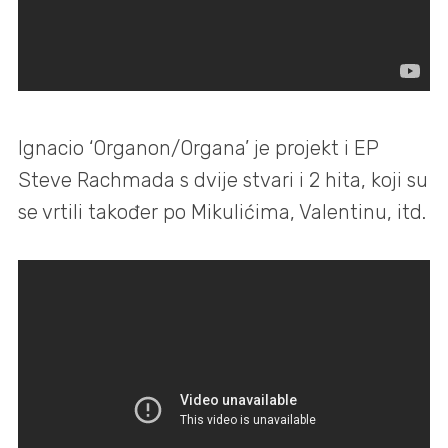
Ignacio ‘Organon/Organa’ je projekt i EP
Steve Rachmada s dvije stvari i 2 hita, koji su
se vrtili također po Mikulićima, Valentinu, itd.