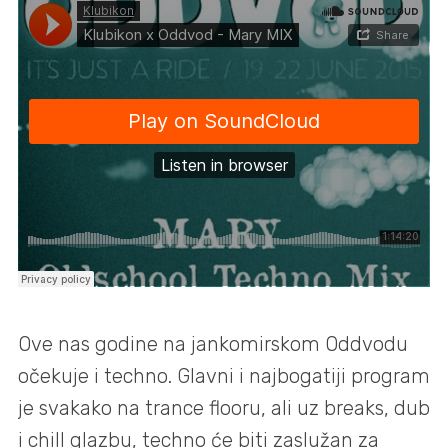
Ove nas godine na jankomirskom Oddvodu
očekuje i techno. Glavni i najbogatiji program
je svakako na trance flooru, ali uz breaks, dub
i chill glazbu, techno će biti zaslužan za