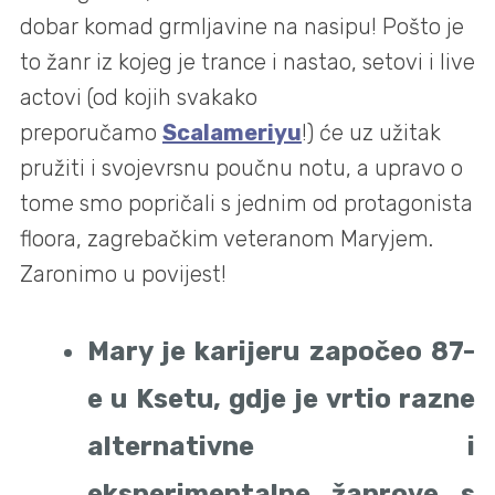
dobar komad grmljavine na nasipu! Pošto je
to žanr iz kojeg je trance i nastao, setovi i live
actovi (od kojih svakako
preporučamo
Scalameriyu
!) će uz užitak
pružiti i svojevrsnu poučnu notu, a upravo o
tome smo popričali s jednim od protagonista
floora, zagrebačkim veteranom Maryjem.
Zaronimo u povijest!
Mary je karijeru započeo 87-
e u Ksetu, gdje je vrtio razne
alternativne i
eksperimentalne žanrove s