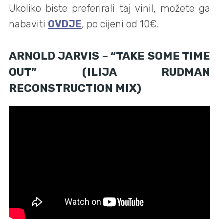
Ukoliko biste preferirali taj vinil, možete ga
nabaviti
OVDJE
, po cijeni od 10€.
ARNOLD JARVIS – “TAKE SOME TIME
OUT” (ILIJA RUDMAN
RECONSTRUCTION MIX)