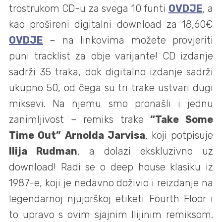
trostrukom CD-u za svega 10 funti
OVDJE
, a
kao prošireni digitalni download za 18,60€
OVDJE
– na linkovima možete provjeriti
puni tracklist za obje varijante! CD izdanje
sadrži 35 traka, dok digitalno izdanje sadrži
ukupno 50, od čega su tri trake ustvari dugi
miksevi. Na njemu smo pronašli i jednu
zanimljivost – remiks trake
“Take Some
Time Out”
Arnolda Jarvisa
, koji potpisuje
Ilija Rudman
, a dolazi ekskluzivno uz
download! Radi se o deep house klasiku iz
1987-e, koji je nedavno doživio i reizdanje na
legendarnoj njujorškoj etiketi Fourth Floor i
to upravo s ovim sjajnim Ilijinim remiksom.