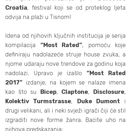
Croatia
, festival koji se od proteklog ljeta
odvija na plaži u Tisnom!
Idena od njihovih ključnih institucija je serija
kompilacija
“Most Rated”
, pomoću koje
definiraju nadolazeće struje house zvuka, a
njome udaraju nove trendove za godinu koja
nadolazi. Upravo je izašlo
“Most Rated
2017”
izdanje, na kojem se nalaze imena
kao što su
Bicep
,
Claptone
,
Disclosure
,
Kolektiv Turmstrasse
,
Duke Dumont
i
drugi velikani, ali i neki svježi igrači čiji će stil
izgraditi nove forme žanra. Bacite uho na
njihova predskazanja: