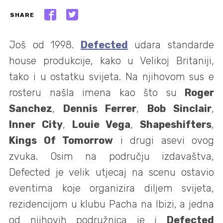
SHARE
Još od 1998.
Defected
udara standarde
house produkcije, kako u Velikoj Britaniji,
tako i u ostatku svijeta. Na njihovom sus e
rosteru našla imena kao što su
Roger
Sanchez
,
Dennis Ferrer
,
Bob Sinclair
,
Inner City
,
Louie Vega
,
Shapeshifters
,
Kings Of Tomorrow
i drugi asevi ovog
zvuka. Osim na području izdavaštva,
Defected je velik utjecaj na scenu ostavio
eventima koje organizira diljem svijeta,
rezidencijom u klubu Pacha na Ibizi, a jedna
od njihovih podružnica je i
Defected