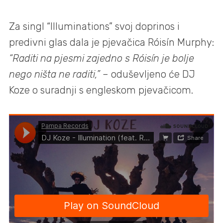
Za singl “Illuminations” svoj doprinos i
predivni glas dala je pjevačica Róisín Murphy:
“Raditi na pjesmi zajedno s Róisín je bolje
nego ništa ne raditi,”
– oduševljeno će DJ
Koze o suradnji s engleskom pjevačicom.