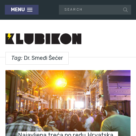
MENU
Tag:
Dr. Smeđi Šećer
EVENTS
Najavljena treća po redu Hrvatska