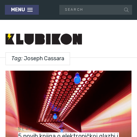
MENU
Tag:
Joseph Cassara
NEWS
5 novih knjiga o elektroničkoj glazbi i