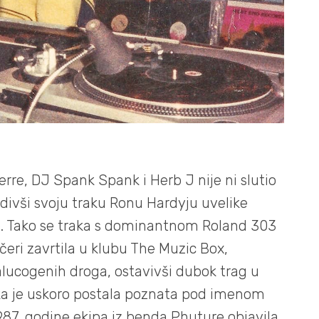
erre, DJ Spank Spank i Herb J nije ni slutio
edivši svoju traku Ronu Hardyju uvelike
be. Tako se traka s dominantnom Roland 303
ečeri zavrtila u klubu The Muzic Box,
ucogenih droga, ostavivši dubok trag u
aka je uskoro postala poznata pod imenom
 1987. godine ekipa iz benda Phuture objavila