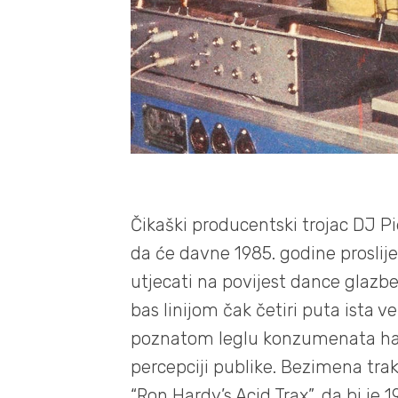
Čikaški producentski trojac DJ Pi
da će davne 1985. godine proslij
utjecati na povijest dance glaz
bas linijom čak četiri puta ista v
poznatom leglu konzumenata hal
percepciji publike. Bezimena tr
“Ron Hardy’s Acid Trax”, da bi je