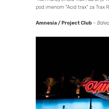
pod imenom “Acid trax” za Trax R
Amnesia / Project Club
–
Balea