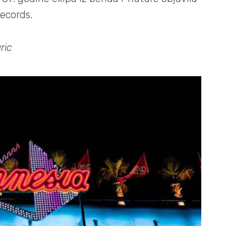
ecords.
ric