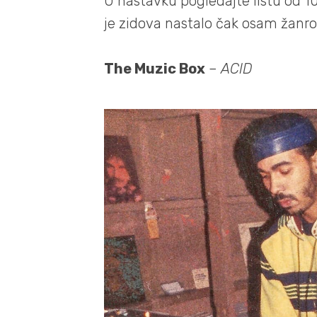
U nastavku pogledajte listu od 10
je zidova nastalo čak osam žanro
The Muzic Box
–
ACID