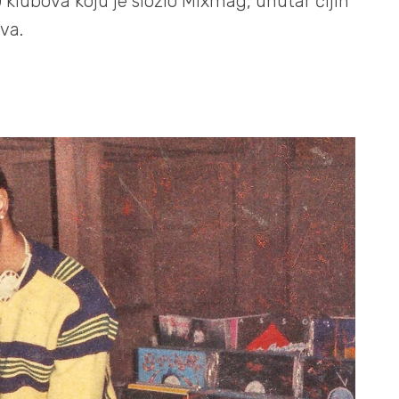
 klubova koju je složio Mixmag, unutar čijih
va.