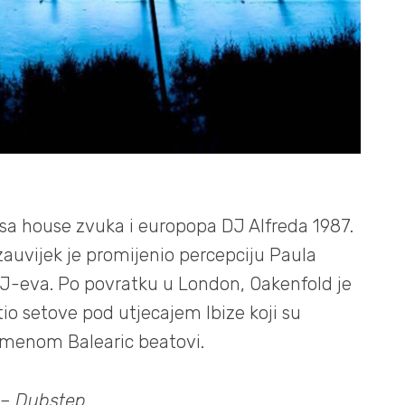
ksa house zvuka i europopa DJ Alfreda 1987.
zauvijek je promijenio percepciju Paula
 DJ-eva. Po povratku u London, Oakenfold je
io setove pod utjecajem Ibize koji su
imenom Balearic beatovi.
–
Dubstep