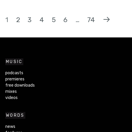
1
2
3
4
5
6
…
74
MUSIC
podcasts
premieres
free downloads
mixes
videos
WORDS
news