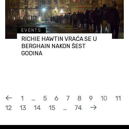
EVENTS
RICHIE HAWTIN VRAĆA SE U
BERGHAIN NAKON ŠEST
GODINA
1
…
5
6
7
8
9
10
11
12
13
14
15
…
74