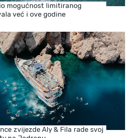
o mogućnost limitiranog
vala već i ove godine
nce zvijezde Aly & Fila rade svoj