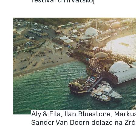
festival u Hrvatskoj
FESTIVALS
Aly & Fila, Ilan Bluestone, Marku
Sander Van Doorn dolaze na Zrć