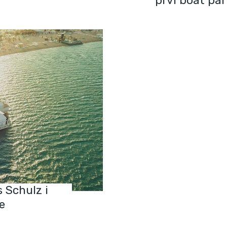
prvi boat pa
s Schulz i
e