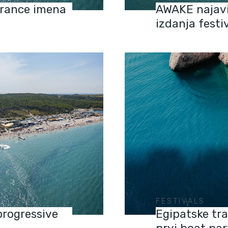
trance imena
AWAKE najavi
izdanja festi
FESTIVALS
progressive
Egipatske tra