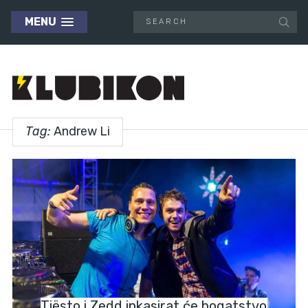
MENU
Tag:
Andrew Li
NEWS
Tiësto i Zedd inkasirat će bogatstvo