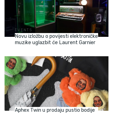
EVENTS
Novu izložbu o povijesti elektroničke
muzike uglazbit će Laurent Garnier
NEWS
Aphex Twin u prodaju pustio bodije