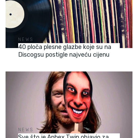
NEWS
40 ploča plesne glazbe koje su na
Discogsu postigle najveću cijenu
NEWS
Sve što je Aphex Twin objavio za