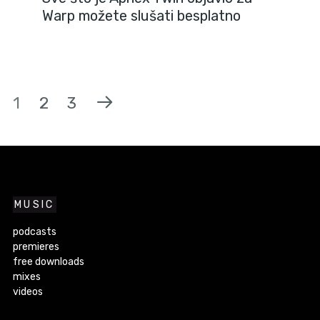
Warp možete slušati besplatno
1
2
3
MUSIC
podcasts
premieres
free downloads
mixes
videos