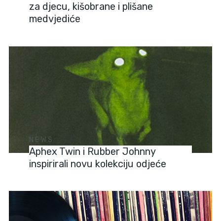
za djecu, kišobrane i plišane
medvjediće
NEWS
Aphex Twin i Rubber Johnny
inspirirali novu kolekciju odjeće