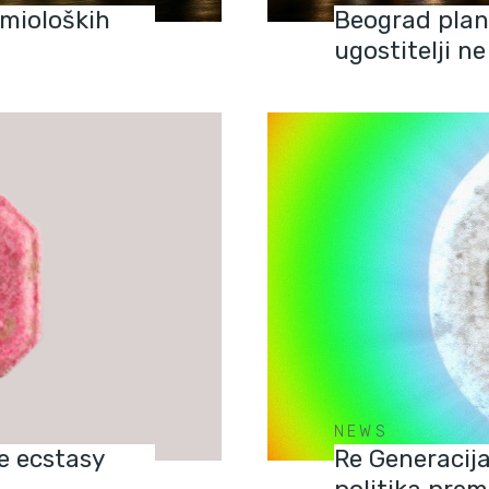
emioloških
Beograd plan
ugostitelji ne
NEWS
e ecstasy
Re Generacija