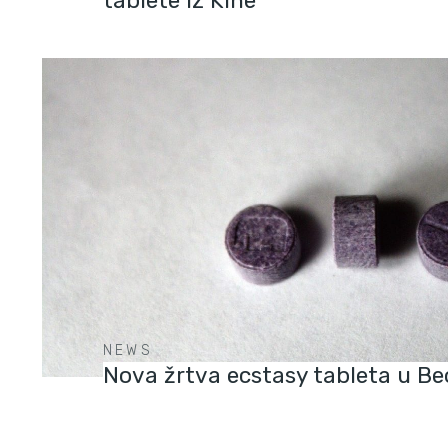
tablete iz Kine
NEWS
Nova žrtva ecstasy tableta u B