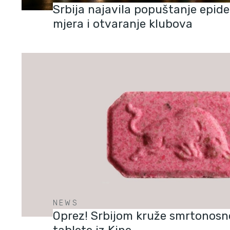
Srbija najavila popuštanje epid
mjera i otvaranje klubova
NEWS
Oprez! Srbijom kruže smrtonosn