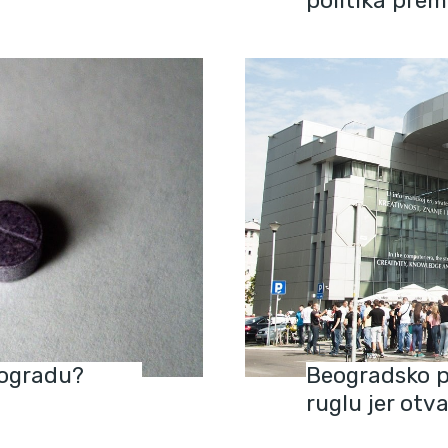
politika pre
NEWS
eogradu?
Beogradsko pr
ruglu jer otv