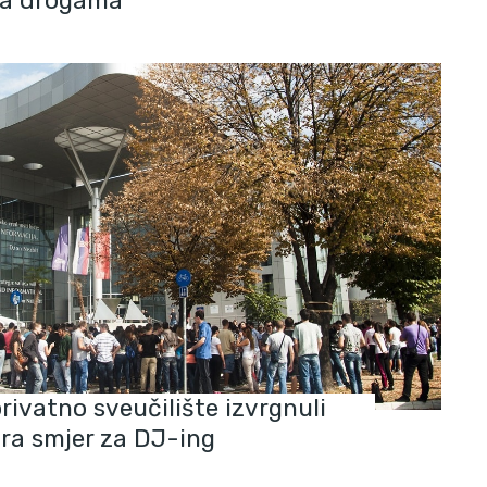
ma drogama
ivatno sveučilište izvrgnuli
ara smjer za DJ-ing