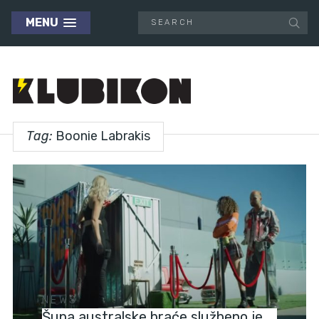
MENU
Tag:
Boonie Labrakis
NEWS
Šupa australske braće službeno je