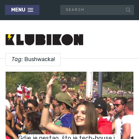
MENU
Tag:
Bushwacka!
NEWS
Gdje je nestao, što je tech-house i