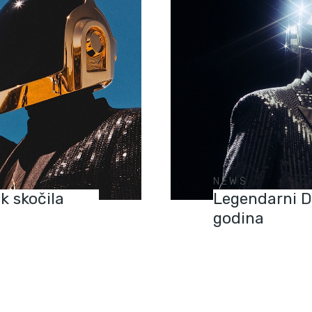
NEWS
k skočila
Legendarni D
godina