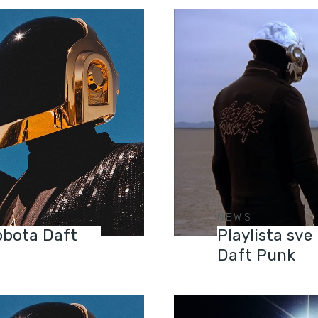
NEWS
obota Daft
Playlista sve
Daft Punk