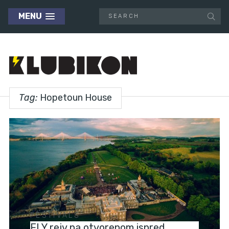
MENU
Tag:
Hopetoun House
FESTIVALS
FLY rejv na otvorenom ispred