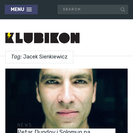
MENU
Tag:
Jacek Sienkiewicz
NEWS
Petar Dundov i Solomun na