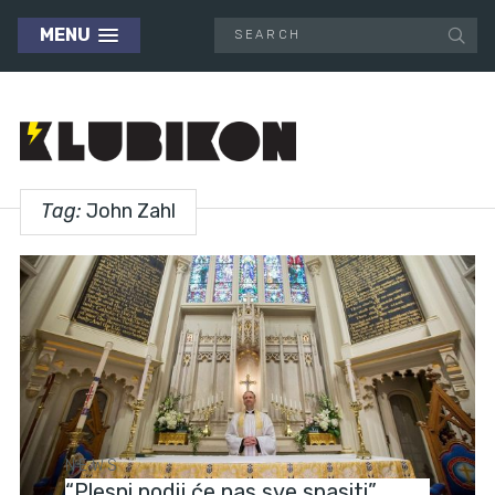
MENU
Tag:
John Zahl
NEWS
“Plesni podij će nas sve spasiti”,