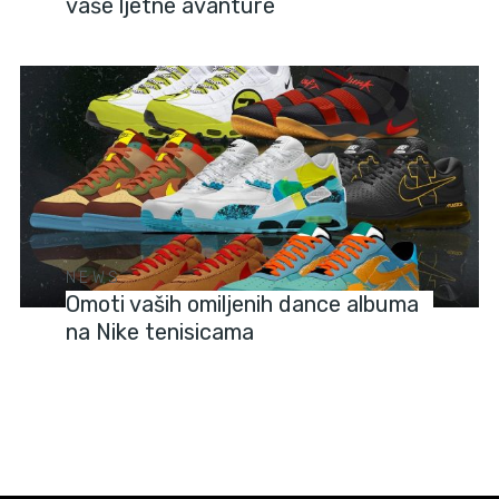
vaše ljetne avanture
NEWS
Omoti vaših omiljenih dance albuma
na Nike tenisicama