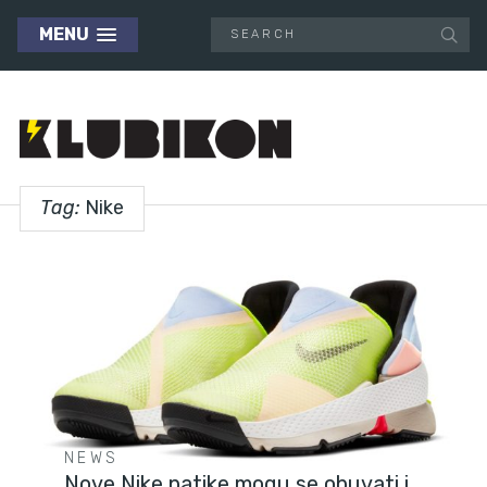
MENU
Tag:
Nike
NEWS
Nove Nike patike mogu se obuvati i