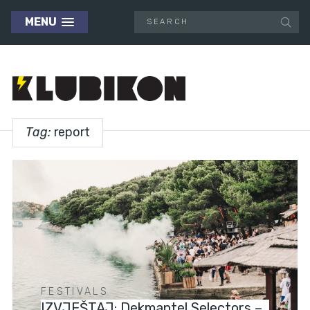
MENU
Tag:
report
FESTIVALS
IZVJEŠTAJ: Dekmantel Selectors –