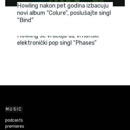
Howling nakon pet godina izbacuju
novi album “Colure”, poslušajte singl
“Bind”
NEWS
Howling se vraćaju uz vrhunski
elektronički pop singl “Phases”
MUSIC
podcasts
premieres