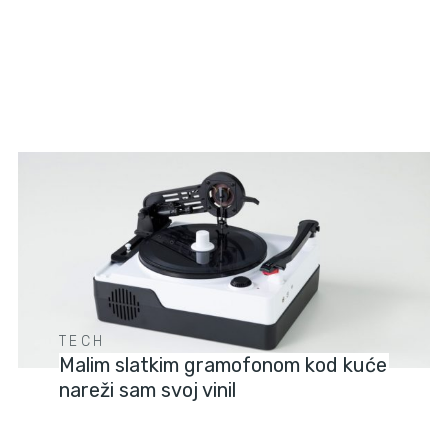
TECH
Malim slatkim gramofonom kod kuće
nareži sam svoj vinil