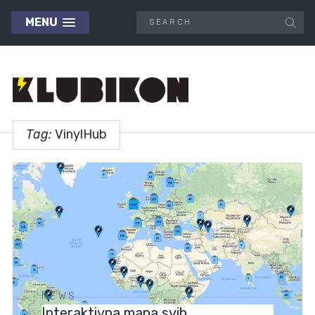
MENU
Tag:
VinylHub
NEWS
Interaktivna mapa svih