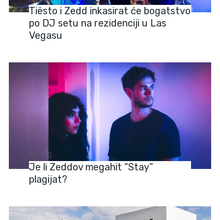
Tiësto i Zedd inkasirat će bogatstvo
po DJ setu na rezidenciji u Las
Vegasu
NEWS
Je li Zeddov megahit “Stay”
plagijat?