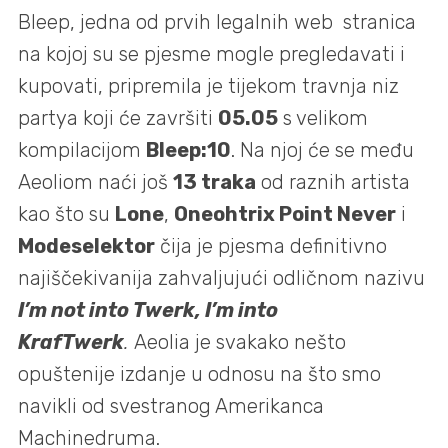
Bleep, jedna od prvih legalnih web stranica
na kojoj su se pjesme mogle pregledavati i
kupovati, pripremila je tijekom travnja niz
partya koji će završiti
05.05
s velikom
kompilacijom
Bleep:10
. Na njoj će se među
Aeoliom naći još
13 traka
od raznih artista
kao što su
Lone
,
Oneohtrix Point Never
i
Modeselektor
čija je pjesma definitivno
najiščekivanija zahvaljujući odličnom nazivu
I’m not into Twerk, I’m into
KrafTwerk
.
Aeolia je svakako nešto
opuštenije izdanje u odnosu na što smo
navikli od svestranog Amerikanca
Machinedruma.