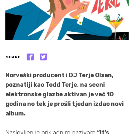
SHARE
Norveški producent i DJ Terje Olsen,
poznatiji kao Todd Terje, na sceni
elektronske glazbe aktivan je već 10
godina no tek je prošli tjedan izdao novi
album.
Naslovljen je prikladnim nazivom
“It’s