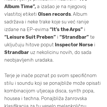
Album Time”,
a izašao je na njegovoj
vlastitoj etiketi
Olsen records
. Album
sadržava i neke trake koje su već ranije
izdane na EP-evima
“It’s the Arps”
i
“Leisure Suit Preben”
i
“Strandbar”
te
uključuju hitove poput
Inspector Norse
i
Strandbar
uz nekolicinu novih, do sada
neobjavljenih uradaka.
Terje je inače poznat po svom specifičnom
stilu i soundu koji se ponajbliže može opisati
kombinacijom utjecaja disca, synth popa,
housea i techna. Ponajbliža žanrovska
klasifikacija za tu veselo melankoličnu