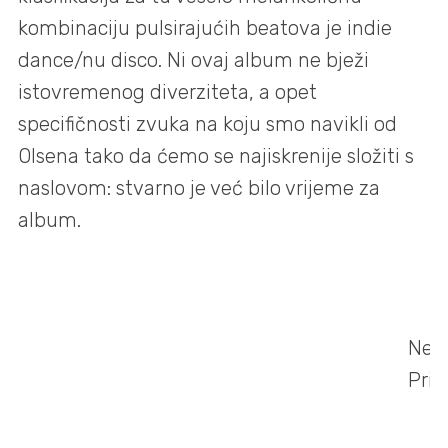
kombinaciju pulsirajućih beatova je indie
dance/nu disco. Ni ovaj album ne bježi
istovremenog diverziteta, a opet
specifičnosti zvuka na koju smo navikli od
Olsena tako da ćemo se najiskrenije složiti s
naslovom: stvarno je već bilo vrijeme za
album.
Nev
Priš