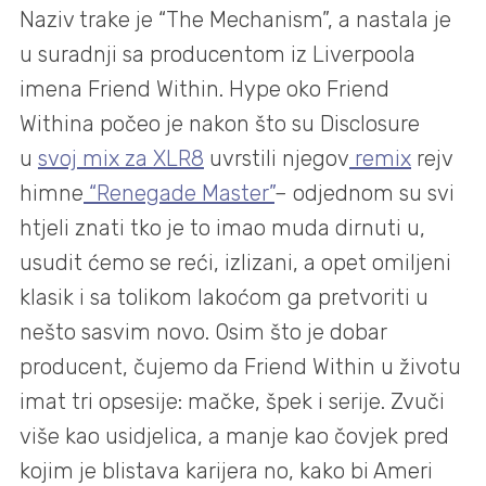
Naziv trake je “The Mechanism”, a nastala je
u suradnji sa producentom iz Liverpoola
imena Friend Within. Hype oko Friend
Withina počeo je nakon što su Disclosure
u
svoj mix za XLR8
uvrstili njegov
remix
rejv
himne
“Renegade Master”
– odjednom su svi
htjeli znati tko je to imao muda dirnuti u,
usudit ćemo se reći, izlizani, a opet omiljeni
klasik i sa tolikom lakoćom ga pretvoriti u
nešto sasvim novo. Osim što je dobar
producent, čujemo da Friend Within u životu
imat tri opsesije: mačke, špek i serije. Zvuči
više kao usidjelica, a manje kao čovjek pred
kojim je blistava karijera no, kako bi Ameri