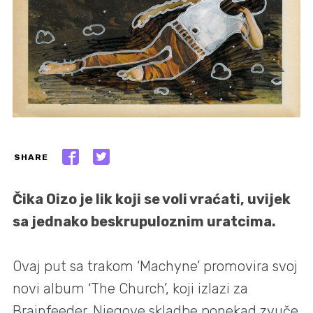
SHARE
Čika Oizo je lik koji se voli vraćati, uvijek
sa jednako beskrupuloznim uratcima.
Ovaj put sa trakom ‘Machyne’ promovira svoj
novi album ‘The Church’, koji izlazi za
Brainfeeder. Njegove skladbe ponekad zvuče