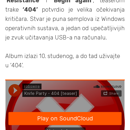
‘Resistance’
i
‘Begin again’
, teaserom
trake
‘404’
potvrdio je velika očekivanja
kritičara. Stvar je puna semplova iz Windows
operativnih sustava, a jedan od upečatljivijih
je zvuk učitavanja USB-a na računalu.
Album izlazi 10. studenog, a do tad uživajte
u ‘404’.