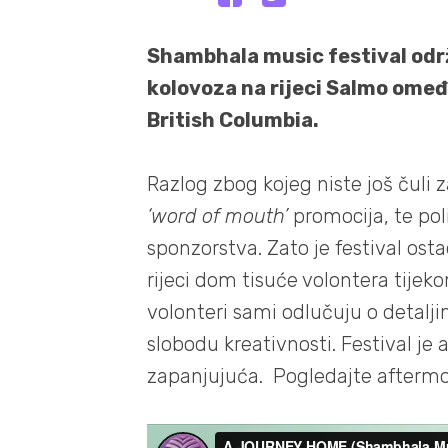
Shambhala music festival od
kolovoza na rijeci Salmo ome
British Columbia.
Razlog zbog kojeg niste još čuli z
‘word of mouth’
promocija, te pol
sponzorstva. Zato je festival osta
rijeci dom tisuće volontera tijeko
volonteri sami odlučuju o detalj
slobodu kreativnosti. Festival je 
zapanjujuća. Pogledajte aftermov