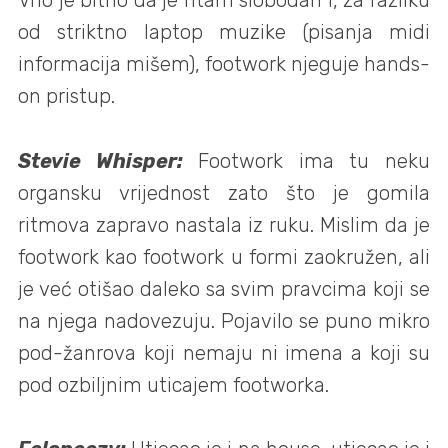
Vrlo je bitno da je ritam slobodan i, za razliku
od striktno laptop muzike (pisanja midi
informacija mišem), footwork njeguje hands-
on pristup.
Stevie Whisper:
Footwork ima tu neku
organsku vrijednost zato što je gomila
ritmova zapravo nastala iz ruku. Mislim da je
footwork kao footwork u formi zaokružen, ali
je već otišao daleko sa svim pravcima koji se
na njega nadovezuju. Pojavilo se puno mikro
pod-žanrova koji nemaju ni imena a koji su
pod ozbiljnim uticajem footworka.