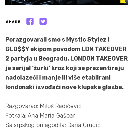
SHARE
Porazgovarali smo s Mystic Stylez i
GLO$$Y ekipom povodom LDN TAKEOVER
2 partyja u Beogradu. LONDON TAKEOVER
je serijal ‘žurki’ kroz koji se prezentiraju
nadolazeći i manje ili više etablirani
londonski izvođači nove klupske glazbe.
Razgovarao: Miloš Radičević
Fotkala: Ana Maria Gašpar
Sa srpskog prilagodila: Daria Grudić