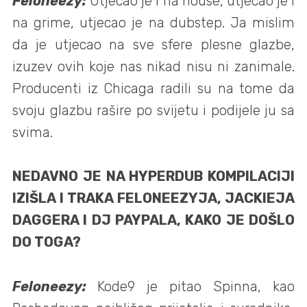
Feloneezy:
Utjecao je i na house, utjecao je i
na grime, utjecao je na dubstep. Ja mislim
da je utjecao na sve sfere plesne glazbe,
izuzev ovih koje nas nikad nisu ni zanimale.
Producenti iz Chicaga radili su na tome da
svoju glazbu rašire po svijetu i podijele ju sa
svima.
NEDAVNO JE NA HYPERDUB KOMPILACIJI
IZIŠLA I TRAKA FELONEEZYJA, JACKIEJA
DAGGERA I DJ PAYPALA, KAKO JE DOŠLO
DO TOGA?
Feloneezy:
Kode9 je pitao Spinna, kao