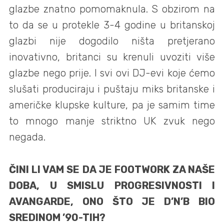
glazbe znatno pomomaknula. S obzirom na
to da se u protekle 3-4 godine u britanskoj
glazbi nije dogodilo ništa pretjerano
inovativno, britanci su krenuli uvoziti više
glazbe nego prije. I svi ovi DJ-evi koje ćemo
slušati produciraju i puštaju miks britanske i
američke klupske kulture, pa je samim time
to mnogo manje striktno UK zvuk nego
negada.
ČINI LI VAM SE DA JE FOOTWORK ZA NAŠE
DOBA, U SMISLU PROGRESIVNOSTI I
AVANGARDE, ONO ŠTO JE D’N’B BIO
SREDINOM ’90-TIH?