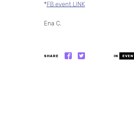
*
FB event LINK
Ena C.
SHARE
IN
EVEN