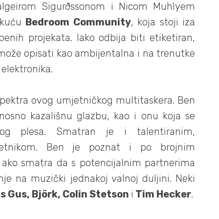
Valgeirom Sigurðssonom i Nicom Muhlyem
u kuću
Bedroom Community
, koja stoji iza
enih projekata. Iako odbija biti etiketiran,
može opisati kao ambijentalna i na trenutke
elektronika.
 spektra ovog umjetničkog multitaskera. Ben
dnosno kazališnu glazbu, kao i onu koja se
og plesa. Smatran je i talentiranim,
jetnikom. Ben je poznat i po brojnim
i ako smatra da s potencijalnim partnerima
je na muzički jednakoj valnoj duljin
i. Neki
s Gus, Björk, Colin Stetson
i
Tim Hecker
.