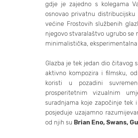
gdje je zajedno s kolegama 
osnovao privatnu distribucijsk
većine Frostovih službenih glazb
njegovo stvaralaštvo ugrubo se 
minimalistička, eksperimentalna 
Glazba je tek jedan dio čitavog
aktivno kompozira i filmsku, o
koristi u pozadini suvremen
prosperitetnim vizualnim um
suradnjama koje započinje tek 
posjeduje uzajamno razumijevan
od njih su
Brian Eno, Swans, Gu