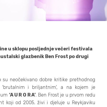
ine u sklopu posljednje večeri festivala
ustalski glazbenik Ben Frost po drugi
o su neočekivano dobre kritike prethodnog
n ‘brutalnim i briljantnim’, a na kojem je
album
‘A U R O R A’
. Ben Frost je u prvom redu
t koji od 2005. živi i djeluje u Reykjaviku