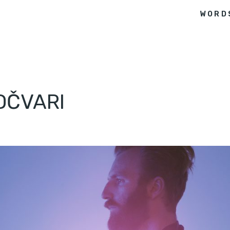
WORD
OČVARI