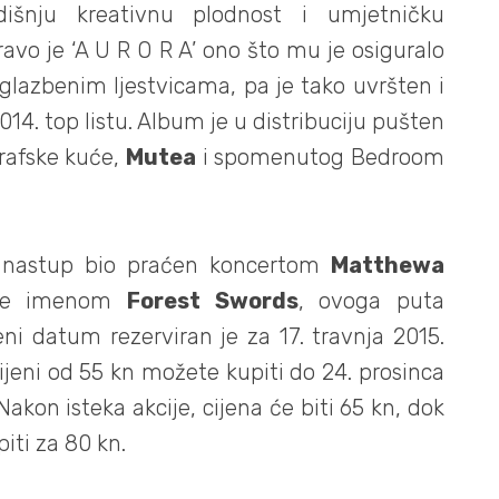
išnju kreativnu plodnost i umjetničku
avo je ‘
A U R O R A’
ono što mu je osiguralo
glazbenim ljestvicama, pa je tako uvršten i
014.
top listu. Album je u distribuciju pušten
grafske kuće,
Mutea
i spomenutog
Bedroom
v nastup bio praćen koncertom
Matthewa
age imenom
Forest Swords
, ovoga puta
eni datum rezerviran je za
17. travnja 2015.
ijeni od 55 kn možete kupiti do 24. prosinca
kon isteka akcije, cijena će biti 65 kn, dok
ti za 80 kn.