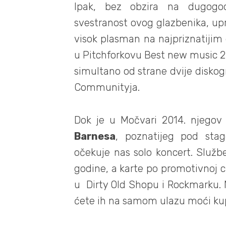
Ipak, bez obzira na dugogod
svestranost ovog glazbenika, upr
visok plasman na najpriznatijim 
u Pitchforkovu
Best new music 2
simultano od strane dvije disko
Communityja
.
Dok je u Močvari 2014. njego
Barnesa
, poznatijeg pod st
očekuje nas solo koncert. Služb
godine
, a karte po promotivnoj c
u Dirty Old Shopu i Rockmarku. Na
ćete ih na samom ulazu moći kupi