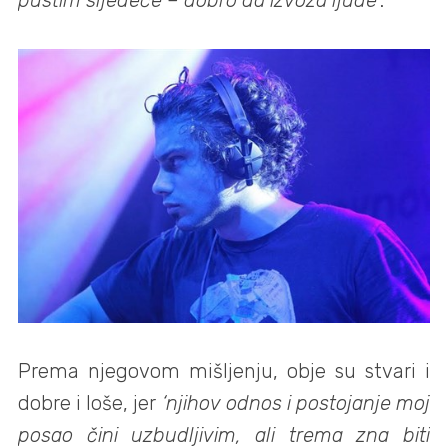
pustim sljedeće – dobro da izvoza ljude’
.
Prema njegovom mišljenju,
obje su stvari i
dobre i loše,
jer
‘n
jihov odnos i postojanje moj
posao čini uzbudljivim, ali trema zna biti