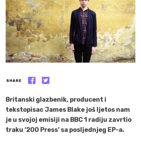
SHARE
Britanski glazbenik, producent i
tekstopisac James Blake još ljetos nam
je u svojoj emisiji na BBC 1 radiju zavrtio
traku ‘200 Press’ sa posljednjeg EP-a.