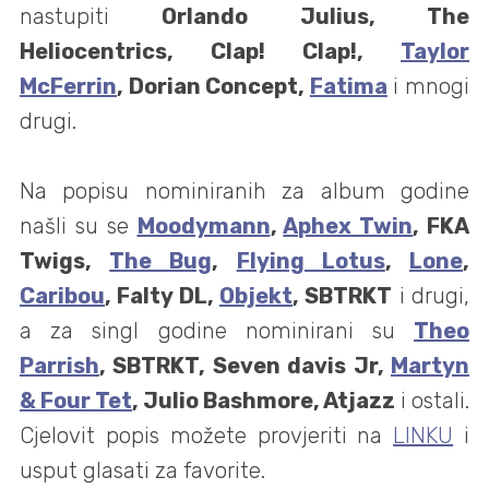
nastupiti
Orlando Julius, The
Heliocentrics, Clap! Clap!,
Taylor
McFerrin
,
Dorian Concept,
Fatima
i mnogi
drugi.
Na popisu nominiranih za album godine
našli su se
Moodymann
,
Aphex Twin
, FKA
Twigs,
The Bug
,
Flying Lotus
,
Lone
,
Caribou
, Falty DL,
Objekt
, SBTRKT
i drugi,
a za singl godine nominirani su
Theo
Parrish
, SBTRKT, Seven davis Jr,
Martyn
& Four Tet
, Julio Bashmore, Atjazz
i ostali.
Cjelovit popis možete provjeriti na
LINKU
i
usput glasati za favorite.