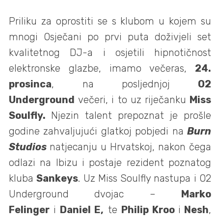
Priliku za oprostiti se s klubom u kojem su
mnogi Osječani po prvi puta doživjeli set
kvalitetnog DJ-a i osjetili hipnotičnost
elektronske glazbe, imamo večeras,
24.
prosinca
, na posljednjoj
O2
Underground
večeri, i to uz riječanku
Miss
Soulfly.
Njezin talent prepoznat je prošle
godine zahvaljujući glatkoj pobjedi na
Burn
Studios
natjecanju u Hrvatskoj, nakon čega
odlazi na Ibizu i postaje rezident poznatog
kluba
Sankeys
. Uz Miss Soulfly nastupa i O2
Underground dvojac –
Marko
Felinger
i
Daniel E,
te
Philip Kroo
i
Nesh
,