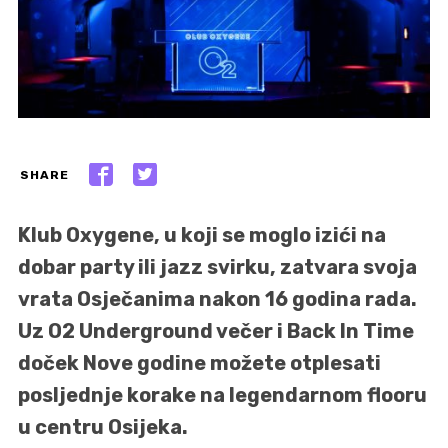
SHARE
Klub Oxygene, u koji se moglo izići na
dobar party ili jazz svirku, zatvara svoja
vrata Osječanima nakon 16 godina rada.
Uz O2 Underground večer i Back In Time
doček Nove godine možete otplesati
posljednje korake na legendarnom flooru
u centru Osijeka.