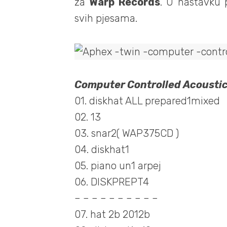
za
Warp Records
. U nastavku p
svih pjesama.
Computer Controlled Acousti
01. diskhat ALL prepared1mixed
02. 13
03. snar2( WAP375CD )
04. diskhat1
05. piano un1 arpej
06. DISKPREPT4
– – – – – – – – – –
07. hat 2b 2012b