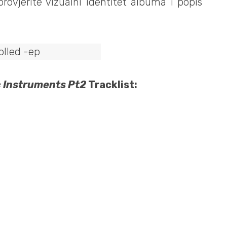
rovjerite vizualni identitet albuma i popis
c Instruments Pt2
Tracklist: