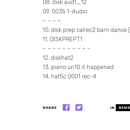
08. disk aud1_12
09. 0035 1-Audio
– – – –
10. disk prep calrec2 barn dance ( 
11. DISKPREPT1
– – – – – – – – – –
12. diskhat2
13. piano un10 it happened
14. hat5c 0001 rec-4
SHARE
IN
NEW