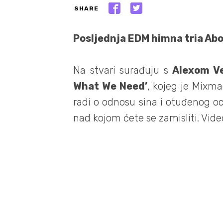
SHARE
Posljednja EDM himna tria Abov
Na stvari surađuju s
Alexom V
What We Need’
, kojeg je Mixm
radi o odnosu sina i otuđenog o
nad kojom ćete se zamisliti. Vide