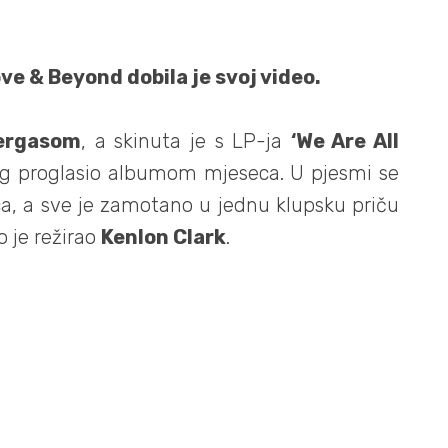
e & Beyond dobila je svoj video.
ergasom
, a skinuta je s LP-ja
‘We Are All
ag proglasio albumom mjeseca. U pjesmi se
ca, a sve je zamotano u jednu klupsku priču
o je režirao
Kenlon Clark
.