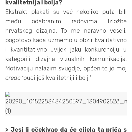
kvalitetnija i bolja?
Ekstrakt plakati su već nekoliko puta bili
među odabranim radovima Izložbe
hrvatskog dizajna. To me naravno veseli,
pogotovo kada uzmemo u obzir kvalitativno
i kvantitativno uvijek jaku konkurenciju u
kategoriji dizajna vizualnih komunikacija.
Motivaciju nalazim svugdje, općenito je moj
credo
‘budi još kvalitetniji i bolji’.
> Jesi li očekivao da će cijela ta priča s