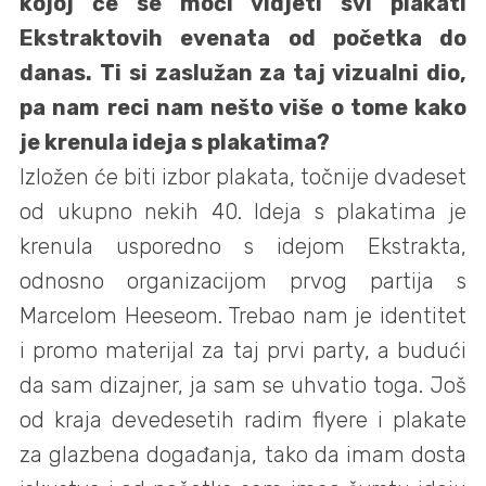
kojoj će se moći vidjeti svi plakati
Ekstraktovih evenata od početka do
danas. Ti si zaslužan za taj vizualni dio,
pa nam reci nam nešto više o tome kako
je krenula ideja s plakatima?
Izložen će biti izbor plakata, točnije dvadeset
od ukupno nekih 40. Ideja s plakatima je
krenula usporedno s idejom Ekstrakta,
odnosno organizacijom prvog partija s
Marcelom Heeseom. Trebao nam je identitet
i promo materijal za taj prvi party, a budući
da sam dizajner, ja sam se uhvatio toga. Još
od kraja devedesetih radim flyere i plakate
za glazbena događanja, tako da imam dosta