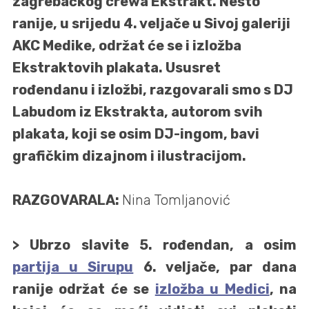
zagrebačkog crewa Ekstrakt. Nešto
ranije, u srijedu 4. veljače u Sivoj galeriji
AKC Medike, održat će se i izložba
Ekstraktovih plakata. Ususret
rođendanu i izložbi, razgovarali smo s DJ
Labudom iz Ekstrakta, autorom svih
plakata, koji se osim DJ-ingom, bavi
grafičkim dizajnom i ilustracijom.
RAZGOVARALA:
Nina Tomljanović
> Ubrzo slavite 5. rođendan, a osim
partija u Sirupu
6. veljače, par dana
ranije održat će se
izložba u Medici
, na