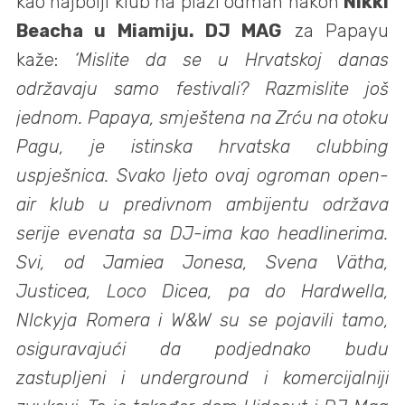
kao najbolji klub na plaži odmah nakon
Nikki
Beacha u Miamiju.
DJ MAG
za Papayu
kaže:
‘Mislite da se u Hrvatskoj danas
održavaju samo festivali? Razmislite još
jednom. Papaya, smještena na Zrću na otoku
Pagu, je istinska hrvatska clubbing
uspješnica. Svako ljeto ovaj ogroman open-
air klub u predivnom ambijentu održava
serije evenata sa DJ-ima kao headlinerima.
Svi, od Jamiea Jonesa, Svena Vätha,
Justicea, Loco Dicea, pa do Hardwella,
NIckyja Romera i W&W su se pojavili tamo,
osiguravajući da podjednako budu
zastupljeni i underground i komercijalniji