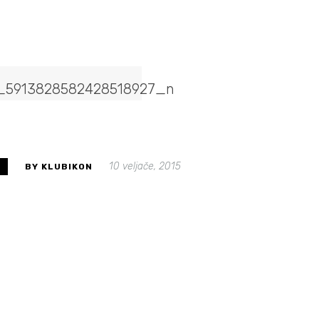
10 veljače, 2015
S
BY KLUBIKON