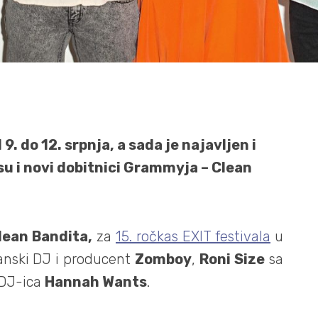
9. do 12. srpnja, a sada je najavljen i
su i novi dobitnici Grammyja – Clean
lean Bandita,
za
15. ročkas EXIT festivala
u
tanski DJ i producent
Zomboy
,
Roni Size
sa
 DJ-ica
Hannah Wants
.