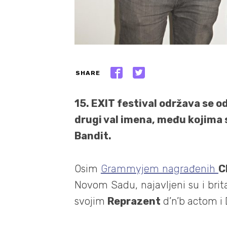
SHARE
15. EXIT festival održava se od 
drugi val imena, među kojima 
Bandit.
Osim
Grammyjem nagrađenih
C
Novom Sadu, najavljeni su i bri
svojim
Reprazent
d’n’b actom i