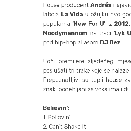
House producent
Andrés
najavio
labela
La Vida
u ožujku ove godi
popularna
‘New For U’
iz
2012.
Moodymannom
na traci
‘Lyk 
pod hip-hop aliasom
DJ Dez
.
Uoči premijere sljedećeg mje
poslušati tri trake koje se nalaze
Prepoznatljivi su topli house zvu
znak, podebljani sa vokalima i 
Believin’:
1. Believin’
2. Can’t Shake It