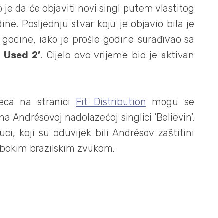
 je da će objaviti novi singl putem vlastitog
ne. Posljednju stvar koju je objavio bila je
godine, iako je prošle godine surađivao sa
U Used 2’
. Cijelo ovo vrijeme bio je aktivan
seca na stranici
Fit Distribution
mogu se
 na Andrésovoj nadolazećoj singlici ‘
Believin’
.
ci, koji su oduvijek bili Andrésov zaštitini
dubokim brazilskim zvukom.