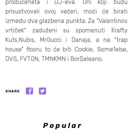
producenata i DJ-eva. Oni koji budu
prisustvovali ovoj večeri, moći će birati
između dva glazbena punkta. Za “Valentinov
vrtiček” zaduženi su spomenuti Krafty
Kuts,Nubis, MrGucci i Danaja, a na “trap
house” flooru to će biti Cookie, Some1else,
DVS, FVTON, TMNKMN i Bor$aleano.
SHARE
Popular