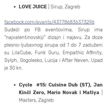
LOVE JUICE
| Sirup, Zagreb
facebook.com/events/437786836373296
Sudeći po FB eventovima, Sirup ima
“najvalentinovskiji” dizajn i najavu. Za doze
plesno-ljubavnog sirupa od 1 do 7 zaduženi
su LilaCube, Funk Guru, Empathic Affinity,
Sylph, Gogolesko, Lucija i After Neven. Upad
je 30 kn.
Cycle #15: Cuisine Dub (ST), Jan
Kinčl Zero, Mario Novak i Matiya
|
Masters, Zagreb