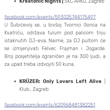
Kreatonic Nights |
SKC ARKO, Zagreb
facebook.com/events/593025744175497
U Šubićevoj se, u bivšoj Tvornici Gorica na
Kvatriću, održava tulum pod palicom triju
istaknutih DJ-eva. Naime, za DJ pultom će
se izmjenjivati Felver, Frajman i Jogarde.
Broj posjetitelja ograničen je na 300 ljudi, a
za upad treba izdvojiti 50 kuna.
KRÜZER: Only Lovers Left Alive
|
Klub., Zagreb
facebook.com/events/620968481382251