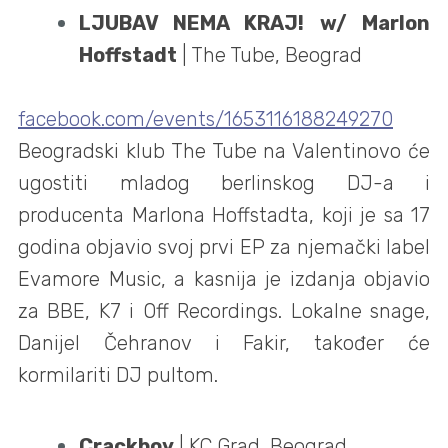
LJUBAV NEMA KRAJ! w/ Marlon
Hoffstadt
| The Tube, Beograd
facebook.com/events/1653116188249270
Beogradski klub The Tube na Valentinovo će
ugostiti mladog berlinskog DJ-a i
producenta Marlona Hoffstadta, koji je sa 17
godina objavio svoj prvi EP za njemački label
Evamore Music, a kasnija je izdanja objavio
za BBE, K7 i Off Recordings. Lokalne snage,
Danijel Čehranov i Fakir, također će
kormilariti DJ pultom.
Crackboy
| KC Grad, Beograd