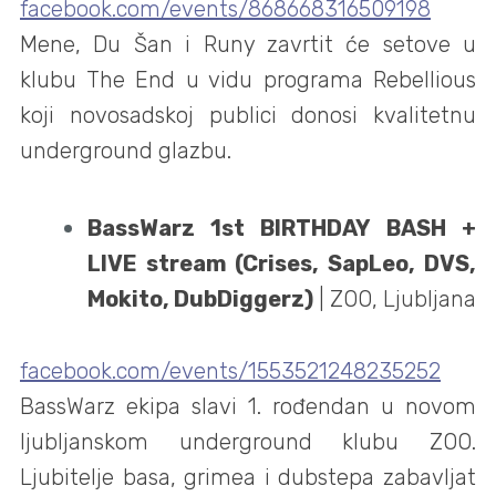
facebook.com/events/868668316509198
Mene, Du Šan i Runy zavrtit će setove u
klubu The End u vidu programa Rebellious
koji novosadskoj publici donosi kvalitetnu
underground glazbu.
BassWarz 1st BIRTHDAY BASH +
LIVE stream (Crises, SapLeo, DVS,
Mokito, DubDiggerz)
| ZOO, Ljubljana
facebook.com/events/1553521248235252
BassWarz ekipa slavi 1. rođendan u novom
ljubljanskom underground klubu ZOO.
Ljubitelje basa, grimea i dubstepa zabavljat