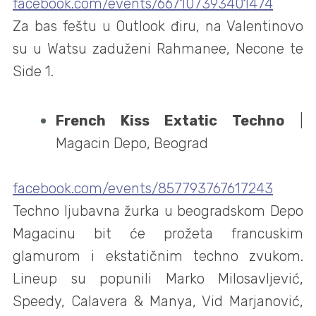
facebook.com/events/667107393401474
Za bas feštu u Outlook điru, na Valentinovo
su u Watsu zaduženi Rahmanee, Necone te
Side 1.
French Kiss Extatic Techno
|
Magacin Depo, Beograd
facebook.com/events/857793767617243
Techno ljubavna žurka u beogradskom Depo
Magacinu bit će prožeta francuskim
glamurom i ekstatičnim techno zvukom.
Lineup su popunili Marko Milosavljević,
Speedy, Calavera & Manya, Vid Marjanović,