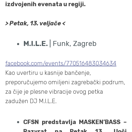
izdvojenih evenata u regiji.
> Petak, 13. veljače <
M.I.L.E.
| Funk, Zagreb
facebook.com/events/770516483034634
Kao uvertiru u kasnije bančenje,
preporučujemo omiljeni zagrebački podrum,
za čije je plesne vibracije ovog petka
zadužen DJ M.I.L.E.
CFSN predstavlja MASKEN’BASS –
Razvrat na Petak 13., Uoči