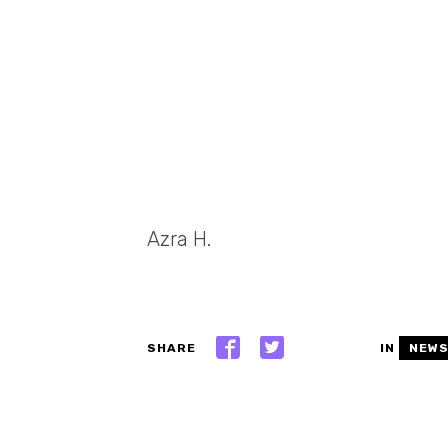
Azra H.
SHARE
IN
NEW