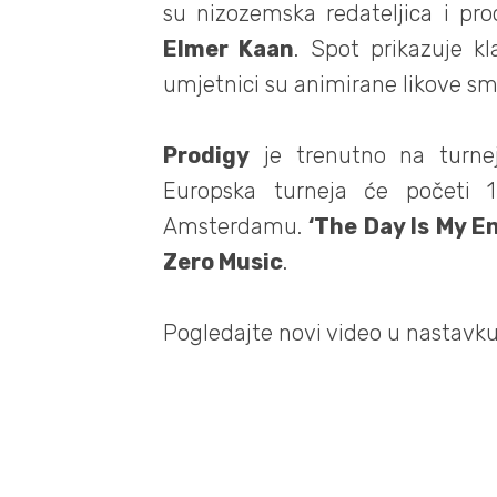
su nizozemska redateljica i pr
Elmer Kaan
. Spot prikazuje kl
umjetnici su animirane likove sm
Prodigy
je trenutno na turneji
Europska turneja će početi 
Amsterdamu.
‘The Day Is My E
Zero Music
.
Pogledajte novi video u nastavku