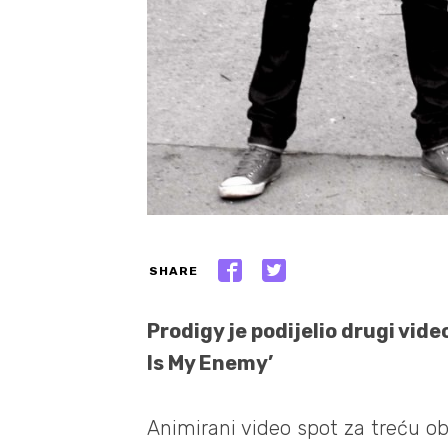
SHARE
Prodigy je podijelio drugi vid
Is My Enemy’
Animirani video spot za treću o