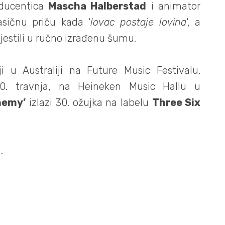
oducentica
Mascha Halberstad
i animator
asičnu priču kada ‘
lovac postaje lovina
‘, a
jestili u ručno izrađenu šumu.
 u Australiji na Future Music Festivalu.
10. travnja, na Heineken Music Hallu u
nemy’
izlazi 30. ožujka na labelu
Three Six
.