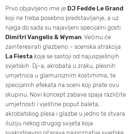
Prvo objavljeno ime je
DJ Fedde Le Grand
koji ne treba posebno predstavljanje, a uz
njega do sada su najavljeni specijalni gosti
Dimitri Vangelis & Wyman
. Većinu će
zainteresirati glazbeno – scenska atrakcija
La Fiesta
koja se sastoji od najuspješnijih
svjetskih Dj-a, akrobata u zraku, plesnih
umjetnica u glamuroznim kostimima, te
specijalnih efekata na sceni koji prate ovu
skupinu. Novi koncept zabave spaja različite
umjetnosti i vještine poput baleta,
akrobatskog plesa i glazbe u jedno te stvara
iluziju nekog drugog svijeta koja
svakodnevno očarava najpoznatije svjetske