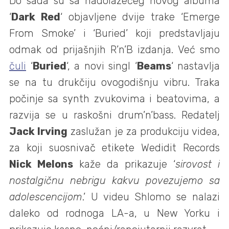
Do sada su sa nadolazećeg novog albuma
‘
Dark Red
‘ objavljene dvije trake ‘Emerge
From Smoke’ i ‘Buried’ koji predstavljaju
odmak od prijašnjih R’n’B izdanja. Već smo
čuli
‘
Buried
‘, a novi singl ‘
Beams
‘ nastavlja
se na tu drukčiju ovogodišnju vibru. Traka
počinje sa synth zvukovima i beatovima, a
razvija se u raskošni drum’n’bass. Redatelj
Jack Irving
zaslužan je za produkciju videa,
za koji suosnivač etikete Wedidit Records
Nick Melons
kaže da prikazuje ‘
sirovost i
nostalgičnu nebrigu kakvu povezujemo sa
adolescencijom
.’ U videu Shlomo se nalazi
daleko od rodnoga LA-a, u New Yorku i