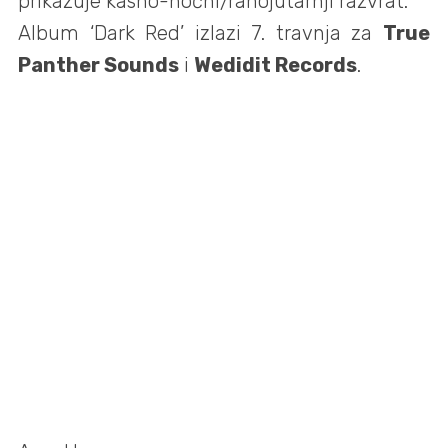
prikazuje kasno-noćni/ranojutarnji razvrat.
Album ‘Dark Red’ izlazi 7. travnja za
True
Panther Sounds
i
Wedidit Records
.