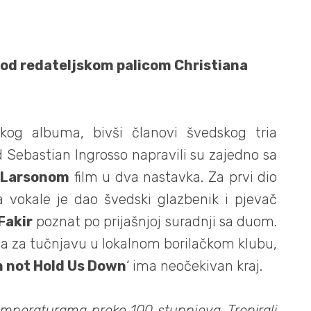
pod redateljskom palicom Christiana
čkog albuma, bivši članovi švedskog tria
 Sebastian Ingrosso napravili su zajedno sa
 Larsonom
film u dva nastavka. Za prvi dio
ta vokale je dao švedski glazbenik i pjevač
Fakir
poznat po prijašnjoj suradnji sa duom.
ma za tučnjavu u lokalnom borilačkom klubu,
 not Hold Us Down
‘ ima neočekivan kraj.
mperaturama preko 100 stupnjeva. Trenirali