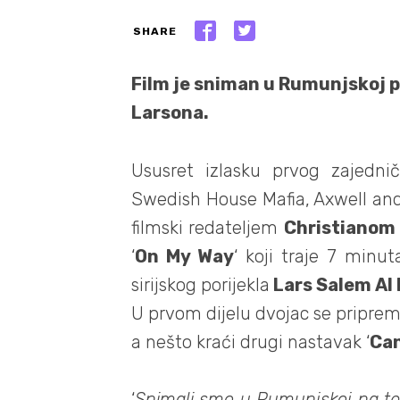
SHARE
Film je sniman u Rumunjskoj 
Larsona.
Ususret izlasku prvog zajedni
Swedish House Mafia, Axwell and
filmski redateljem
Christianom
‘
On My Way
‘ koji traje 7 minu
sirijskog porijekla
Lars Salem Al 
U prvom dijelu dvojac se pripre
a nešto kraći drugi nastavak ‘
Can
‘
Snimali smo u Rumunjskoj na te